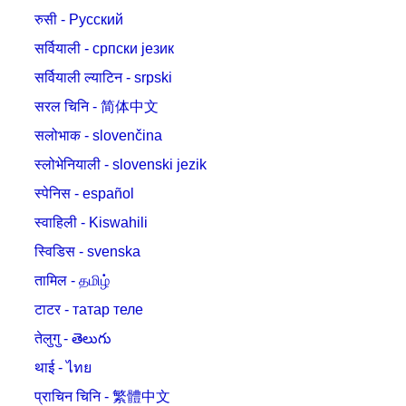
रुसी - Русский
सर्वियाली - српски језик
सर्वियाली ल्याटिन - srpski
सरल चिनि - 简体中文
सलोभाक - slovenčina
स्लोभेनियाली - slovenski jezik
स्पेनिस - español
स्वाहिली - Kiswahili
स्विडिस - svenska
तामिल - தமிழ்
टाटर - татар теле
तेलुगु - తెలుగు
थाई - ไทย
प्राचिन चिनि - 繁體中文