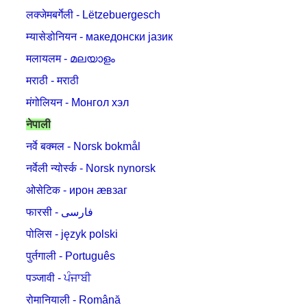
लक्जेमबर्गेली - Lëtzebuergesch
म्यासेडोनियन - македонски јазик
मलायलम - മലയാളം
मराठी - मराठी
मंगोलियन - Монгол хэл
नेपाली
नर्वे बक्मल - Norsk bokmål
नर्वेली न्योर्स्क - Norsk nynorsk
ओसेटिक - ирон æвзаг
फारसी - فارسی
पोलिस - język polski
पुर्तगाली - Português
पञ्जावी - ਪੰਜਾਬੀ
रोमानियाली - Română