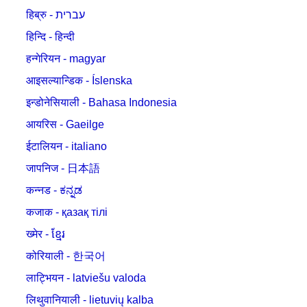
हिब्रु - עברית
हिन्दि - हिन्दी
हन्गेरियन - magyar
आइसल्यान्डिक - Íslenska
इन्डोनेसियाली - Bahasa Indonesia
आयरिस - Gaeilge
ईटालियन - italiano
जापनिज - 日本語
कन्नड - ಕನ್ನಡ
कजाक - қазақ тілі
ख्मेर - ខ្មែរ
कोरियाली - 한국어
लाट्भियन - latviešu valoda
लिथुवानियाली - lietuvių kalba