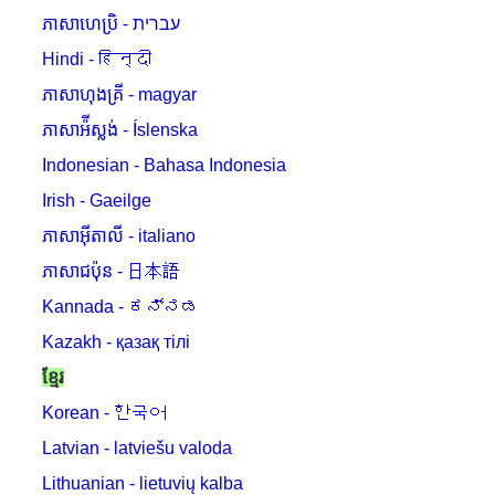
ភាសាហេប្រិ - עברית
Hindi - हिन्दी
ភាសាហុងគ្រី - magyar
ភាសាអ៉ីស្លង់ - Íslenska
Indonesian - Bahasa Indonesia
Irish - Gaeilge
ភាសាអ៊ីតាលី - italiano
ភាសាជប៉ុន - 日本語
Kannada - ಕನ್ನಡ
Kazakh - қазақ тілі
ខ្មែរ
Korean - 한국어
Latvian - latviešu valoda
Lithuanian - lietuvių kalba