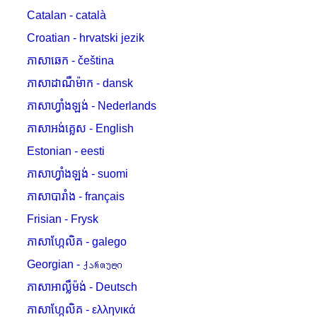
Catalan - català
Croatian - hrvatski jezik
ភាសាឆេក - čeština
ភាសាដាណឺម៉ាក - dansk
ភាសាហ្វាំងឡង់ - Nederlands
ភាសាអង់គ្លេស - English
Estonian - eesti
ភាសាហ្វាំងឡង់ - suomi
ភាសាបារាំង - français
Frisian - Frysk
ភាសាហ្កែលិគ - galego
Georgian - ქართული
ភាសាអាល្លឺម៉ង់ - Deutsch
ភាសាហ្កែលិគ - ελληνικά