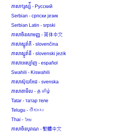
ភាសាรัរូស្ស៉ី - Русский
Serbian - српски језик
Serbian Latin - srpski
ភាសាចិនសាមញ្ញ - 简体中文
ភាសាស្លូវ៉ាគី - slovenčina
ភាសាស្លូវ៉ានី - slovenski jezik
ភាសាអេស្ប៉ាញ - español
Swahili - Kiswahili
ភាសាស៊ុយអែដ - svenska
ភាសាតាមីល - தமிழ்
Tatar - татар теле
Telugu - తెలుగు
Thai - ไทย
ភាសាចិនបុរាណ - 繁體中文