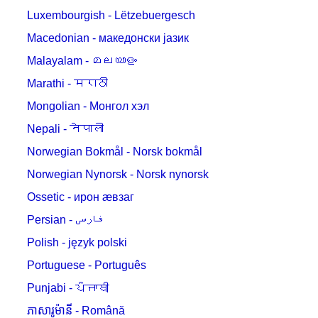
Luxembourgish - Lëtzebuergesch
Macedonian - македонски јазик
Malayalam - മലയാളം
Marathi - मराठी
Mongolian - Монгол хэл
Nepali - नेपाली
Norwegian Bokmål - Norsk bokmål
Norwegian Nynorsk - Norsk nynorsk
Ossetic - ирон æвзаг
Persian - فارسی
Polish - język polski
Portuguese - Português
Punjabi - ਪੰਜਾਬੀ
ភាសារូម៉ានី - Română