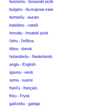
bosniešu - bosanski jezik
bulgāru - български език
birmiešu - ဗမာစာ
katalāņu - català
horvātu - hrvatski jezik
čehu - čeština
dāņu - dansk
holandiešu - Nederlands
angļu - English
igauņu - eesti
somu - suomi
franču - français
frīzu - Frysk
galīciešu - galego