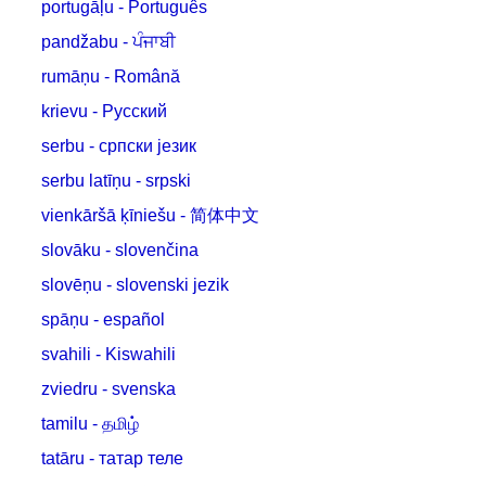
portugāļu - Português
pandžabu - ਪੰਜਾਬੀ
rumāņu - Română
krievu - Русский
serbu - српски језик
serbu latīņu - srpski
vienkāršā ķīniešu - 简体中文
slovāku - slovenčina
slovēņu - slovenski jezik
spāņu - español
svahili - Kiswahili
zviedru - svenska
tamilu - தமிழ்
tatāru - татар теле