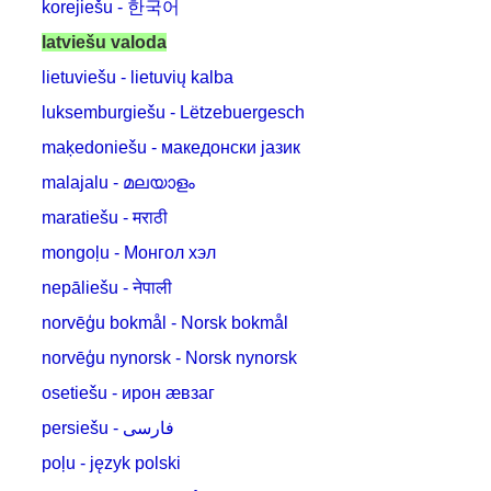
korejiešu - 한국어
latviešu valoda
lietuviešu - lietuvių kalba
luksemburgiešu - Lëtzebuergesch
maķedoniešu - македонски јазик
malajalu - മലയാളം
maratiešu - मराठी
mongoļu - Монгол хэл
nepāliešu - नेपाली
norvēģu bokmål - Norsk bokmål
norvēģu nynorsk - Norsk nynorsk
osetiešu - ирон æвзаг
persiešu - فارسی
poļu - język polski