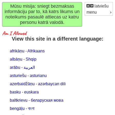
Mūsu misija: sniegt bezmaksas
latviešu
informāciju par to, kā katrs likums un
menu
noteikums pasaulē attiecas uz katru
personu katrā valodā.
View this site in a different language:
afrikāņu - Afrikaans
albāņu - Shqip
arābu - العربية
asturiešu - asturianu
azerbaidžāņu - azərbaycan dili
basku - euskara
baltkrievu - беларуская мова
bengāļu - বাংলা