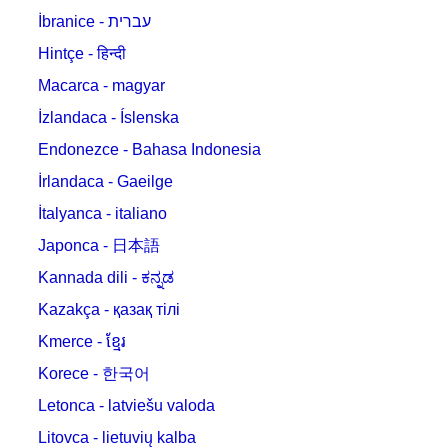
İbranice - עברית
Hintçe - हिन्दी
Macarca - magyar
İzlandaca - Íslenska
Endonezce - Bahasa Indonesia
İrlandaca - Gaeilge
İtalyanca - italiano
Japonca - 日本語
Kannada dili - ಕನ್ನಡ
Kazakça - қазақ тілі
Kmerce - ខ្មែរ
Korece - 한국어
Letonca - latviešu valoda
Litovca - lietuvių kalba