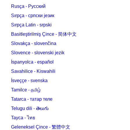
Rusça - Русский
Sırpça - српски језик
Sırpça Latin - srpski
Basitleştirilmiş Çince - 简体中文
Slovakça - slovenčina
Slovence - slovenski jezik
İspanyolca - español
Savahilice - Kiswahili
İsveççe - svenska
Tamilce - தமிழ்
Tatarca - татар теле
Telugu dili - తెలుగు
Tayca - ไทย
Geleneksel Çince - 繁體中文