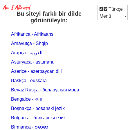
Türkçe
Bu siteyi farklı bir dilde
Menü
görüntüleyin:
Afrikanca - Afrikaans
Arnavutça - Shqip
Arapça - العربية
Asturyaca - asturianu
Azerice - azərbaycan dili
Baskça - euskara
Beyaz Rusça - беларуская мова
Bengalce - বাংলা
Boşnakça - bosanski jezik
Bulgarca - български език
Birmanca - ဗမာစာ