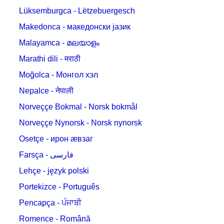
Lüksemburgca - Lëtzebuergesch
Makedonca - македонски јазик
Malayamca - മലയാളം
Marathi dili - मराठी
Moğolca - Монгол хэл
Nepalce - नेपाली
Norveççe Bokmal - Norsk bokmål
Norveççe Nynorsk - Norsk nynorsk
Osetçe - ирон æвзаг
Farsça - فارسی
Lehçe - język polski
Portekizce - Português
Pencapça - ਪੰਜਾਬੀ
Romence - Română