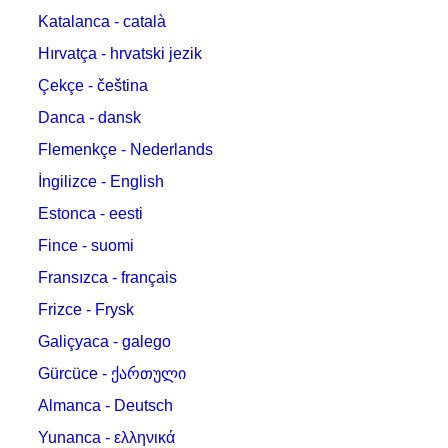
Katalanca - català
Hırvatça - hrvatski jezik
Çekçe - čeština
Danca - dansk
Flemenkçe - Nederlands
İngilizce - English
Estonca - eesti
Fince - suomi
Fransızca - français
Frizce - Frysk
Galiçyaca - galego
Gürcüce - ქართული
Almanca - Deutsch
Yunanca - ελληνικά