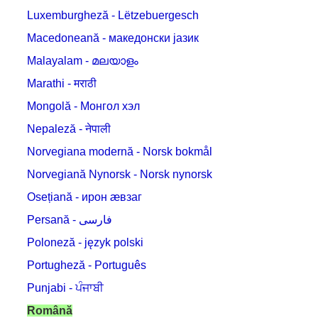
Luxemburgheză - Lëtzebuergesch
Macedoneană - македонски јазик
Malayalam - മലയാളം
Marathi - मराठी
Mongolă - Монгол хэл
Nepaleză - नेपाली
Norvegiana modernă - Norsk bokmål
Norvegiană Nynorsk - Norsk nynorsk
Osețiană - ирон æвзаг
Persană - فارسی
Poloneză - język polski
Portugheză - Português
Punjabi - ਪੰਜਾਬੀ
Română