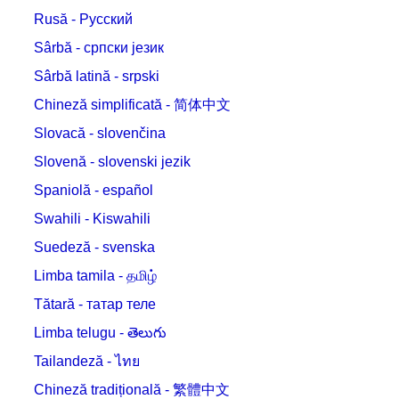
Rusă - Русский
Sârbă - српски језик
Sârbă latină - srpski
Chineză simplificată - 简体中文
Slovacă - slovenčina
Slovenă - slovenski jezik
Spaniolă - español
Swahili - Kiswahili
Suedeză - svenska
Limba tamila - தமிழ்
Tătară - татар теле
Limba telugu - తెలుగు
Tailandeză - ไทย
Chineză tradițională - 繁體中文