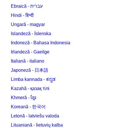
Ebraică - עברית
Hindi - हिन्दी
Ungară - magyar
Islandeză - Íslenska
Indoneză - Bahasa Indonesia
Irlandeză - Gaeilge
Italiană - italiano
Japoneză - 日本語
Limba kannada - ಕನ್ನಡ
Kazahă - қазақ тілі
Khmeră - ខ្មែរ
Koreană - 한국어
Letonă - latviešu valoda
Lituaniană - lietuvių kalba