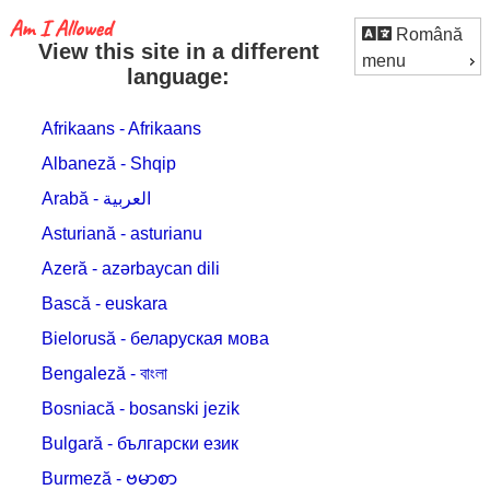
Română
View this site in a different
menu
language:
Afrikaans - Afrikaans
Albaneză - Shqip
Arabă - العربية
Asturiană - asturianu
Azeră - azərbaycan dili
Bască - euskara
Bielorusă - беларуская мова
Bengaleză - বাংলা
Bosniacă - bosanski jezik
Bulgară - български език
Burmeză - ဗမာစာ