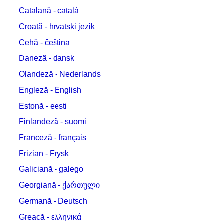
Catalană - català
Croată - hrvatski jezik
Cehă - čeština
Daneză - dansk
Olandeză - Nederlands
Engleză - English
Estonă - eesti
Finlandeză - suomi
Franceză - français
Frizian - Frysk
Galiciană - galego
Georgiană - ქართული
Germană - Deutsch
Greacă - ελληνικά