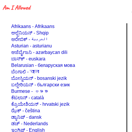
Afrikaans - Afrikaans
ಅಲ್ಬೆನಿಯನ್ - Shqip
ಅರೇಬಿಕ್ - العربية
Asturian - asturianu
ಆಜೆರ್ಬೈಜನಿ - azərbaycan dili
ಬಾಸ್ಕ್‍ - euskara
Belarusian - беларуская мова
ಬೆಂಗಾಲಿ - বাংলা
ಬೋಸ್ನಿಯನ್ - bosanski jezik
ಬಲ್ಗೇರಿಯನ್ - български език
Burmese - ဗမာစာ
ಕೆಟಲಾನ್ - català
ಕ್ರೊಯೇಶಿಯನ್ - hrvatski jezik
ಝೆಕ್ - čeština
ಡ್ಯಾನಿಷ್ - dansk
ಡಚ್ - Nederlands
ಇಂಗ್ಲಿಷ್ - English