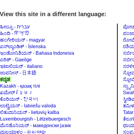
View this site in a different language:
ಹೀಬ್ರೂ - עברית
ಹಿಂದಿ - हिन्दी
ಹಂಗೇರಿಯನ್ - magyar
ಐಸ್‌ಲ್ಯಾಂಡಿಕ್ - Íslenska
ಇಂಡೋನಿಶಿಯನ್ - Bahasa Indonesia
ಐರಿಶ್ - Gaeilge
ಇಟಾಲಿಯನ್ - italiano
ಜಾಪನೀಸ್ - 日本語
ಕನ್ನಡ
Kazakh - қазақ тілі
ಖಮೇರ್ - ខ្មែរ
ಕೊರಿಯನ್ - 한국어
ಲಾಟ್ವಿಯನ್ - latviešu valoda
ಲಿತುವಾನಿಯನ್ - lietuvių kalba
Luxembourgish - Lëtzebuergesch
ಮೆಸಡೊನಿಯನ್ - македонски јазик
ಮಲಯಾಳಂ - മലയാളം