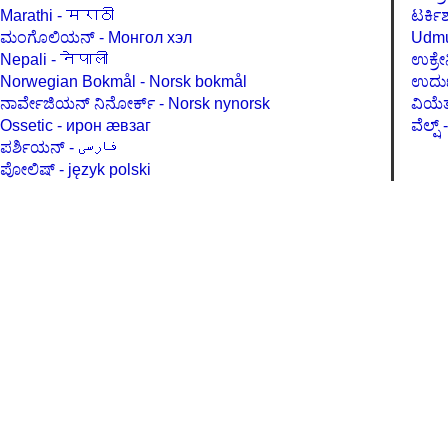
Marathi - मराठी
ಮಂಗೊಲಿಯನ್ - Монгол хэл
Nepali - नेपाली
Norwegian Bokmål - Norsk bokmål
ನಾರ್ವೇಜಿಯನ್ ನಿನೋರ್ಕ್ - Norsk nynorsk
Ossetic - ирон æвзаг
ಪರ್ಶಿಯನ್ - فارسی
ಪೋಲಿಷ್ - język polski