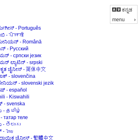
ಕನ್ನಡ
menu
ಪೋರ್ಚುಗೀಸ್ - Português
ಪಂಜಾಬಿ - ਪੰਜਾਬੀ
ರೋಮೇನಿಯನ್ - Română
ರಶಿಯನ್ - Русский
ಸರ್ಬಿಯನ್ - српски језик
ಸರ್ಬಿಯನ್ ಲ್ಯಾಟಿನ್ - srpski
ಸರಳೀಕೃತ ಚೈನೀಸ್ - 简体中文
ಸ್ಲೋವಾಕ್ - slovenčina
ಸ್ಲೋವೇನಿಯನ್ - slovenski jezik
ಸ್ಪ್ಯಾನಿಷ್ - español
Swahili - Kiswahili
ಸ್ವೀಡಿಷ್ - svenska
ತಮಿಳು - தமிழ்
Tatar - татар теле
ತೆಲುಗು - తెలుగు
ಥಾಯ್ - ไทย
ಸಂಪ್ರದಾಯಿಕ ಚೈನೀಸ್ - 繁體中文