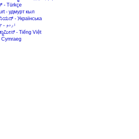
ಟರ್ಕಿಶ್ - Türkçe
Udmurt - удмурт кыл
ಉಕ್ರೇನಿಯನ್ - Українська
ಉರ್ದು - اردو
ವಿಯೆತ್ನಾಮೀಸ್ - Tiếng Việt
ವೆಲ್ಷ್ - Cymraeg