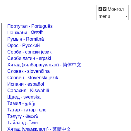
Монгол
menu
Португал - Português
Панжаби - ਪੰਜਾਬੀ
Румын - Română
Орос - Русский
Серби - српски језик
Серби латин - srpski
Хятад (хялбаршуулсан) - 简体中文
Словак - slovenčina
Словен - slovenski jezik
Испани - español
Савахил - Kiswahili
Щвед - svenska
Тамил - தமிழ்
Татар - татар теле
Тэлүгү - తెలుగు
Тайланд - ไทย
Хятад (уламжлалт) - 繁體中文