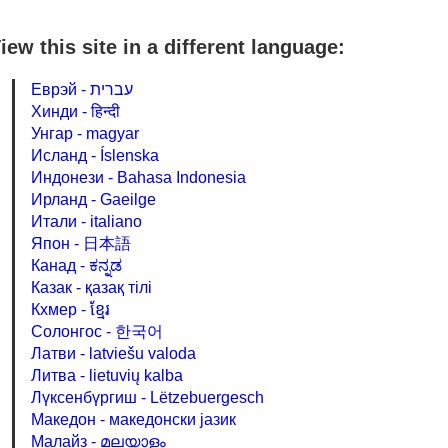
iew this site in a different language:
Еврэй - עברית
Хинди - हिन्दी
Унгар - magyar
Исланд - Íslenska
Индонези - Bahasa Indonesia
Ирланд - Gaeilge
Итали - italiano
Япон - 日本語
Канад - ಕನ್ನಡ
Казак - қазақ тілі
Кхмер - ខ្មែរ
Солонгос - 한국어
Латви - latviešu valoda
Литва - lietuvių kalba
Лүксенбүргиш - Lëtzebuergesch
Македон - македонски јазик
Малайз - മലയാളം