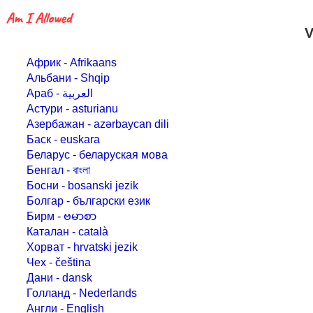
V
Африк - Afrikaans
Альбани - Shqip
Араб - العربية
Астури - asturianu
Азербажан - azərbaycan dili
Баск - euskara
Беларус - беларуская мова
Бенгал - বাংলা
Босни - bosanski jezik
Болгар - български език
Бирм - ဗမာစာ
Каталан - català
Хорват - hrvatski jezik
Чех - čeština
Дани - dansk
Голланд - Nederlands
Англи - English