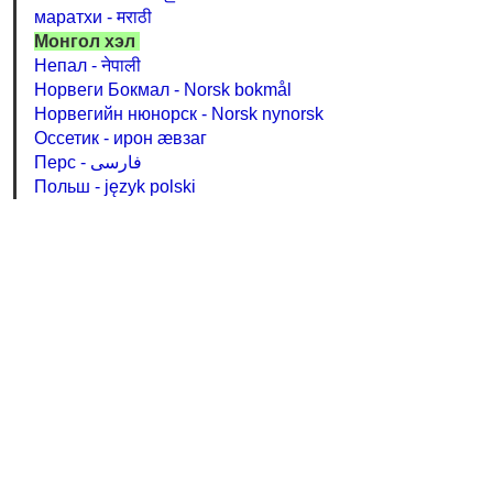
маратхи - मराठी
Монгол хэл
Непал - नेपाली
Норвеги Бокмал - Norsk bokmål
Норвегийн нюнорск - Norsk nynorsk
Оссетик - ирон æвзаг
Перс - فارسی
Польш - język polski