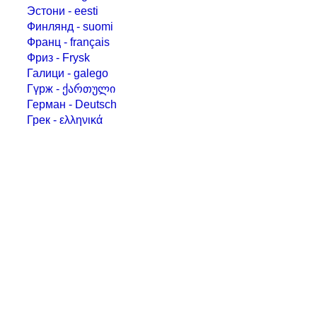
Эстони - eesti
Финлянд - suomi
Франц - français
Фриз - Frysk
Галици - galego
Гүрж - ქართული
Герман - Deutsch
Грек - ελληνικά