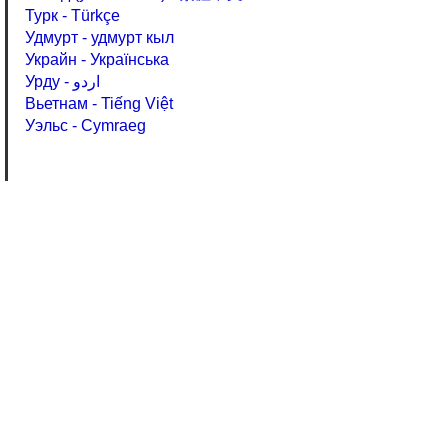
Турк - Türkçe
Удмурт - удмурт кыл
Украйн - Українська
Урду - اردو
Вьетнам - Tiếng Việt
Уэльс - Cymraeg