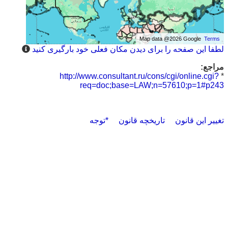
Map data @2026 Google
Terms
لطفا این صفحه را برای دیدن مکان فعلی خود بارگیری کنید
مراجع:
http://www.consultant.ru/cons/cgi/online.cgi?
*
req=doc;base=LAW;n=57610;p=1#p243
تغییر این قانون
تاریخچه قانون
*توجه