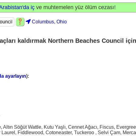
Arabistan'da iç
ve muhtemelen yüz ölüm cezası!
Columbus, Ohio
açları kaldırmak Northern Beaches Council içi
da ayarlayın
):
le, Altın Söğüt Wattle, Kutu Yaşlı, Cennet Ağacı, Fiscus, Everg
Laurel, Fiddlewood, Cotoneaster, Tuckeroo , Selvi Çam, Merca