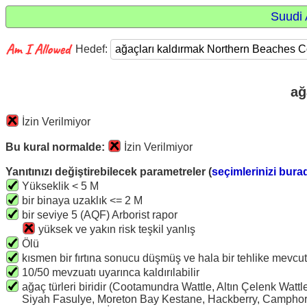
Suudi 
Hedef:
ağ
İzin Verilmiyor
Bu kural normalde:
İzin Verilmiyor
Yanıtınızı değiştirebilecek parametreler (
seçimlerinizi bura
Yükseklik < 5 M
bir binaya uzaklık <= 2 M
bir seviye 5 (AQF) Arborist rapor
yüksek ve yakın risk teşkil yanlış
Ölü
kısmen bir fırtına sonucu düşmüş ve hala bir tehlike mevcut
10/50 mevzuatı uyarınca kaldırılabilir
ağaç türleri biridir (Cootamundra Wattle, Altın Çelenk Watt
Siyah Fasulye, Moreton Bay Kestane, Hackberry, Camphor 