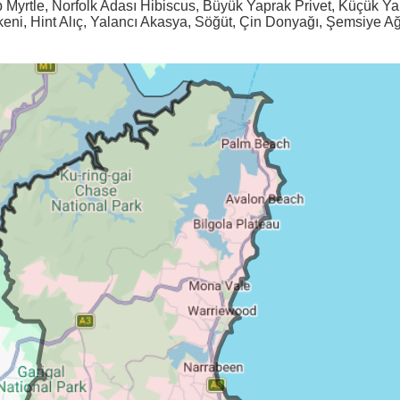
ep Myrtle, Norfolk Adası Hibiscus, Büyük Yaprak Privet, Küçük Ya
ikeni, Hint Alıç, Yalancı Akasya, Söğüt, Çin Donyağı, Şemsiye A