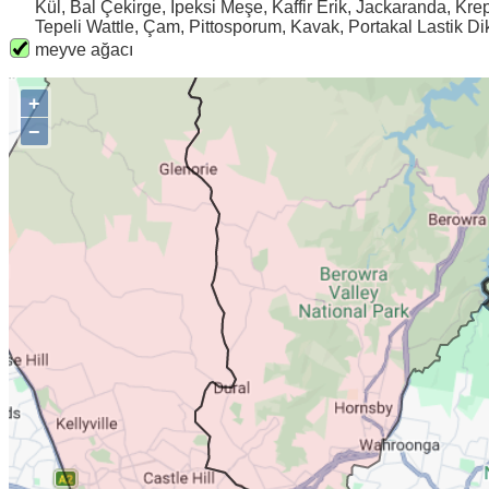
Kül, Bal Çekirge, İpeksi Meşe, Kaffir Erik, Jackaranda, Kr
Tepeli Wattle, Çam, Pittosporum, Kavak, Portakal Lastik D
meyve ağacı
+
−