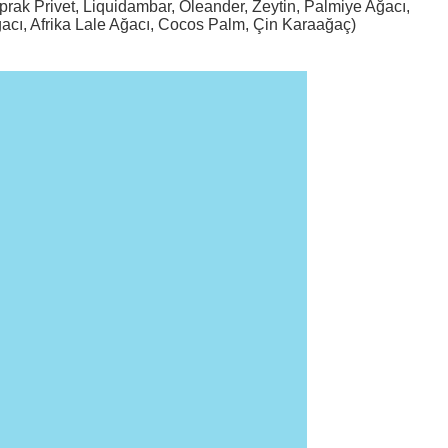
prak Privet, Liquidambar, Oleander, Zeytin, Palmiye Ağacı,
ğacı, Afrika Lale Ağacı, Cocos Palm, Çin Karaağaç)