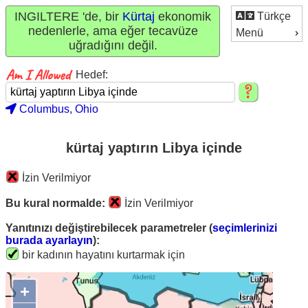
INGILTERE 'de, bir
Kürtaj
ekonomik
Türkçe
nedenlerle, ama eğer tecavüze
Menü
uğradığını değil.
Hedef:
Columbus, Ohio
kürtaj yaptırın Libya içinde
İzin Verilmiyor
Bu kural normalde:
İzin Verilmiyor
Yanıtınızı değiştirebilecek parametreler (
seçimlerinizi
burada ayarlayın
):
bir kadının hayatını kurtarmak için
+