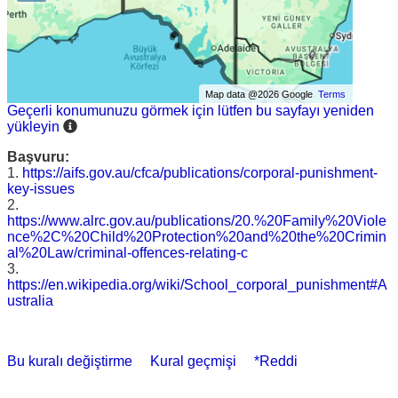
Map data @2026 Google
Terms
Geçerli konumunuzu görmek için lütfen bu sayfayı yeniden
yükleyin
Başvuru:
1.
https://aifs.gov.au/cfca/publications/corporal-punishment-
key-issues
2.
https://www.alrc.gov.au/publications/20.%20Family%20Viole
nce%2C%20Child%20Protection%20and%20the%20Crimin
al%20Law/criminal-offences-relating-c
3.
https://en.wikipedia.org/wiki/School_corporal_punishment#A
ustralia
Bu kuralı değiştirme
Kural geçmişi
*Reddi