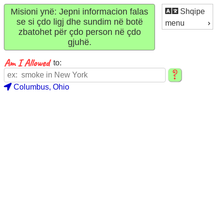
Misioni ynë: Jepni informacion falas
Shqipe
se si çdo ligj dhe sundim në botë
menu
zbatohet për çdo person në çdo
gjuhë.
to:
Columbus, Ohio