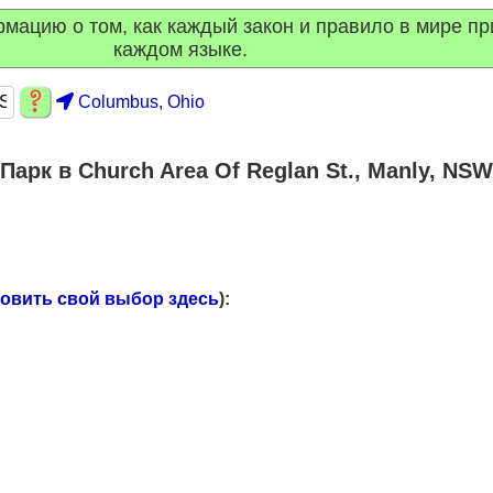
ацию о том, как каждый закон и правило в мире пр
каждом языке.
Columbus, Ohio
Парк в Church Area Of Reglan St., Manly, NSW
новить свой выбор здесь
):