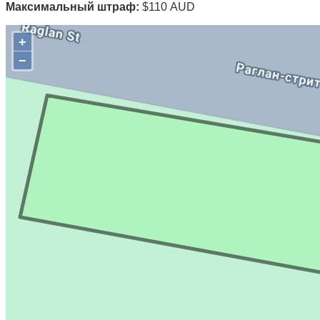
Максимальный штраф:
$110 AUD
+
−