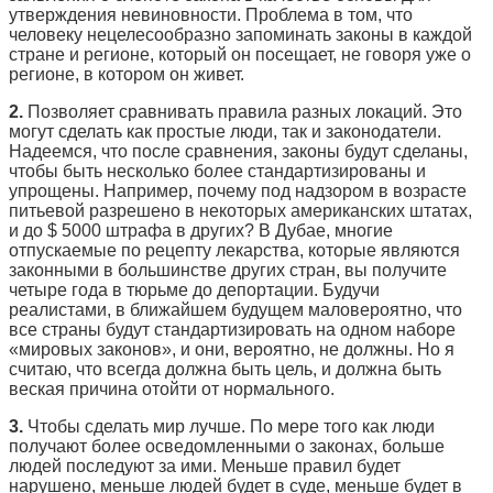
утверждения невиновности. Проблема в том, что
человеку нецелесообразно запоминать законы в каждой
стране и регионе, который он посещает, не говоря уже о
регионе, в котором он живет.
2.
Позволяет сравнивать правила разных локаций. Это
могут сделать как простые люди, так и законодатели.
Надеемся, что после сравнения, законы будут сделаны,
чтобы быть несколько более стандартизированы и
упрощены. Например, почему под надзором в возрасте
питьевой разрешено в некоторых американских штатах,
и до $ 5000 штрафа в других? В Дубае, многие
отпускаемые по рецепту лекарства, которые являются
законными в большинстве других стран, вы получите
четыре года в тюрьме до депортации. Будучи
реалистами, в ближайшем будущем маловероятно, что
все страны будут стандартизировать на одном наборе
«мировых законов», и они, вероятно, не должны. Но я
считаю, что всегда должна быть цель, и должна быть
веская причина отойти от нормального.
3.
Чтобы сделать мир лучше. По мере того как люди
получают более осведомленными о законах, больше
людей последуют за ими. Меньше правил будет
нарушено, меньше людей будет в суде, меньше будет в