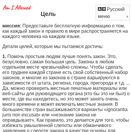
Русский
Цель
меню
миссия:
Предоставьте бесплатную информацию о том,
как каждый закон и правило в мире распространяется на
каждого человека на каждом языке.
Детали целей, которые мы пытаемся достичь:
1.
Помочь простым людям лучше понять закон. Это,
безусловно, самая большая цель. Законы в любом
отдельном месте чрезвычайно сложны. Чтобы сделать
его труднее каждой стране есть свой собственный набор
законов, и многие из законов в стране варьируются в
зависимости от штата, региона, города, пригорода и т.д. ...
Да, можно проверить местные печатные материалы или
веб-сайты для руководящего органа (кто бы это ни был) о
месте, где вы находитесь, но это может занять очень
много времени и может включать местные знания. В
большинстве стран высажываются варианты «ignorantia
juris non excusat» или «незнание закона не
оправдывает». Как правило, это делается для того, чтобы
избежать умышленной слепоты или обманчивого
заявления о слепоте закона в качестве основы для