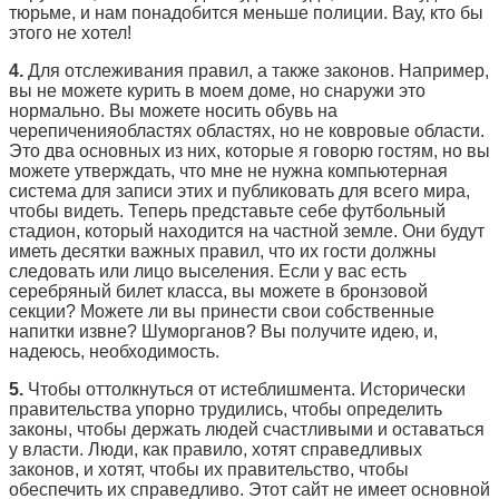
тюрьме, и нам понадобится меньше полиции. Вау, кто бы
этого не хотел!
4.
Для отслеживания правил, а также законов. Например,
вы не можете курить в моем доме, но снаружи это
нормально. Вы можете носить обувь на
черепиченияобластях областях, но не ковровые области.
Это два основных из них, которые я говорю гостям, но вы
можете утверждать, что мне не нужна компьютерная
система для записи этих и публиковать для всего мира,
чтобы видеть. Теперь представьте себе футбольный
стадион, который находится на частной земле. Они будут
иметь десятки важных правил, что их гости должны
следовать или лицо выселения. Если у вас есть
серебряный билет класса, вы можете в бронзовой
секции? Можете ли вы принести свои собственные
напитки извне? Шуморганов? Вы получите идею, и,
надеюсь, необходимость.
5.
Чтобы оттолкнуться от истеблишмента. Исторически
правительства упорно трудились, чтобы определить
законы, чтобы держать людей счастливыми и оставаться
у власти. Люди, как правило, хотят справедливых
законов, и хотят, чтобы их правительство, чтобы
обеспечить их справедливо. Этот сайт не имеет основной