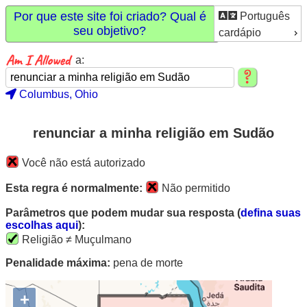
Por que este site foi criado? Qual é
Português
seu objetivo?
cardápio
a:
Columbus, Ohio
renunciar a minha religião em Sudão
Você não está autorizado
Esta regra é normalmente:
Não permitido
Parâmetros que podem mudar sua resposta (
defina suas
escolhas aqui
):
Religião ≠ Muçulmano
Penalidade máxima:
pena de morte
+