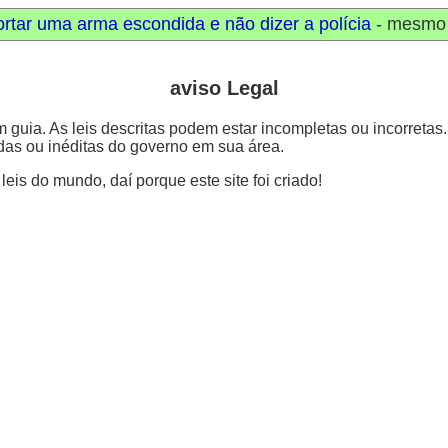
ortar uma arma escondida e não dizer a polícia
- mesmo 
aviso Legal
guia. As leis descritas podem estar incompletas ou incorretas.
das ou inéditas do governo em sua área.
s do mundo, daí porque este site foi criado!