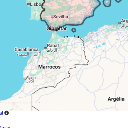
al
Spain