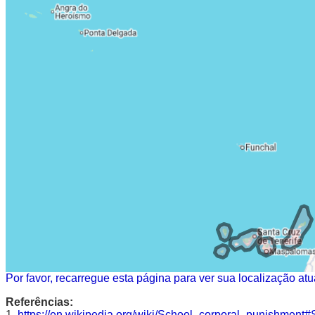
Por favor, recarregue esta página para ver sua localização atu
Referências:
1.
https://en.wikipedia.org/wiki/School_corporal_punishment#