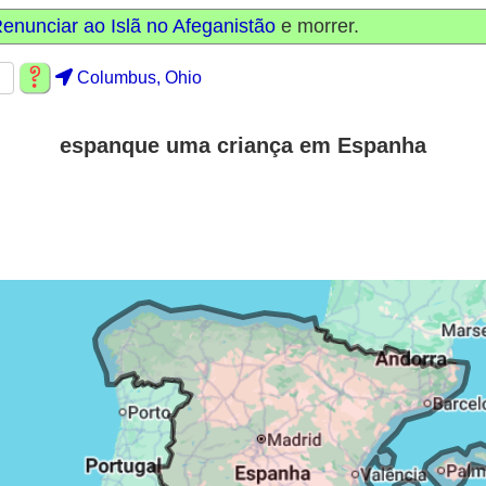
enunciar ao Islã no Afeganistão
e morrer.
Columbus, Ohio
espanque uma criança em Espanha