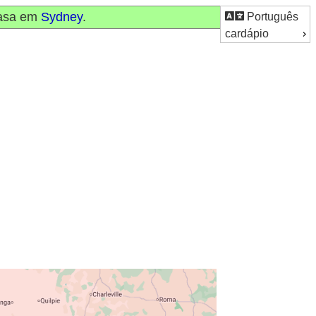
casa em
Sydney
.
Português
cardápio