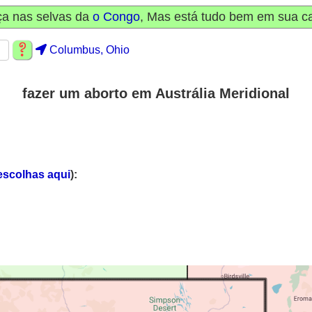
ça nas selvas da
o Congo
, Mas está tudo bem em sua 
Columbus, Ohio
fazer um aborto em Austrália Meridional
escolhas aqui
):