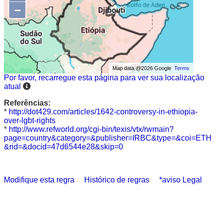
−
Map data @2026 Google
Terms
Por favor, recarregue esta página para ver sua localização
atual
Referências:
*
http://dot429.com/articles/1642-controversy-in-ethiopia-
over-lgbt-rights
*
http://www.refworld.org/cgi-bin/texis/vtx/rwmain?
page=country&category=&publisher=IRBC&type=&coi=ETH
&rid=&docid=47d6544e28&skip=0
Modifique esta regra
Histórico de regras
*aviso Legal