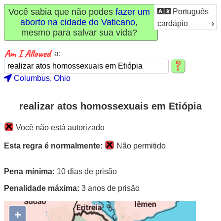
Você sabia que não podes
fazer um
Português
aborto na cidade do Vaticano
,
cardápio
mesmo para salvar sua vida?
a:
Columbus, Ohio
realizar atos homossexuais em Etiópia
Você não está autorizado
Esta regra é normalmente:
Não permitido
Pena mínima:
10 dias de prisão
Penalidade máxima:
3 anos de prisão
+