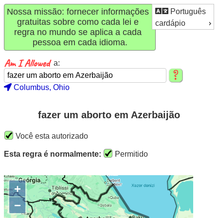
Nossa missão: fornecer informações
Português
gratuitas sobre como cada lei e
cardápio
regra no mundo se aplica a cada
pessoa em cada idioma.
a:
Columbus, Ohio
fazer um aborto em Azerbaijão
Você esta autorizado
Esta regra é normalmente:
Permitido
+
−