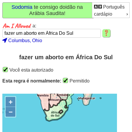
Sodomia
te consigo doidão na
Português
Arábia Saudita!
cardápio
a:
Columbus, Ohio
fazer um aborto em África Do Sul
Você esta autorizado
Esta regra é normalmente:
Permitido
+
−