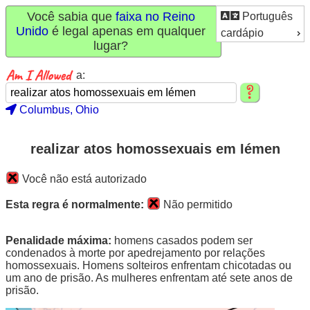
Você sabia que
faixa no Reino
Português
Unido
é legal apenas em qualquer
cardápio
lugar?
a:
Columbus, Ohio
realizar atos homossexuais em Iémen
Você não está autorizado
Esta regra é normalmente:
Não permitido
Penalidade máxima:
homens casados podem ser
condenados à morte por apedrejamento por relações
homossexuais. Homens solteiros enfrentam chicotadas ou
um ano de prisão. As mulheres enfrentam até sete anos de
prisão.