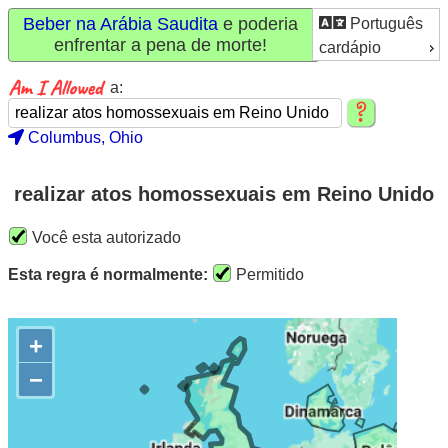
Beber na Arábia Saudita
e poderia
Português
enfrentar a pena de morte!
cardápio
a:
Columbus, Ohio
realizar atos homossexuais em Reino Unido
Você esta autorizado
Esta regra é normalmente:
Permitido
+
−