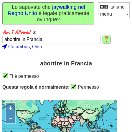
Lo sapevate che
jaywalking nel
Italiano
Regno Unito
è legale praticamente
menu
ovunque?
a:
Columbus, Ohio
abortire in Francia
Ti è permesso
Questa regola è normalmente:
Permesso
+
−