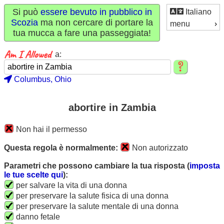
Si può
essere bevuto in pubblico in
Italiano
Scozia
ma non cercare di portare la
menu
tua mucca a fare una passeggiata!
a:
Columbus, Ohio
abortire in Zambia
Non hai il permesso
Questa regola è normalmente:
Non autorizzato
Parametri che possono cambiare la tua risposta (
imposta
le tue scelte qui
):
per salvare la vita di una donna
per preservare la salute fisica di una donna
per preservare la salute mentale di una donna
danno fetale