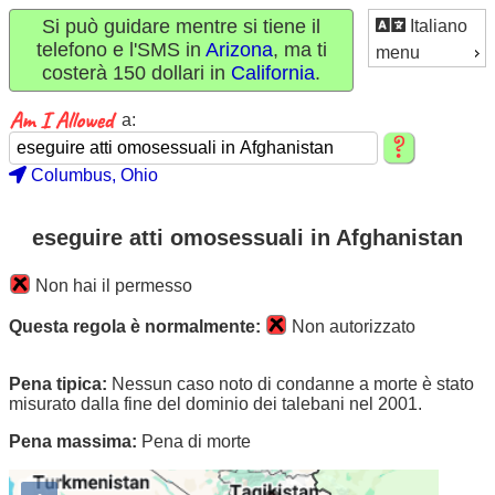
Si può guidare mentre si tiene il
Italiano
telefono e l'SMS in
Arizona
, ma ti
menu
costerà 150 dollari in
California
.
a:
Columbus, Ohio
eseguire atti omosessuali in Afghanistan
Non hai il permesso
Questa regola è normalmente:
Non autorizzato
Pena tipica:
Nessun caso noto di condanne a morte è stato
misurato dalla fine del dominio dei talebani nel 2001.
Pena massima:
Pena di morte