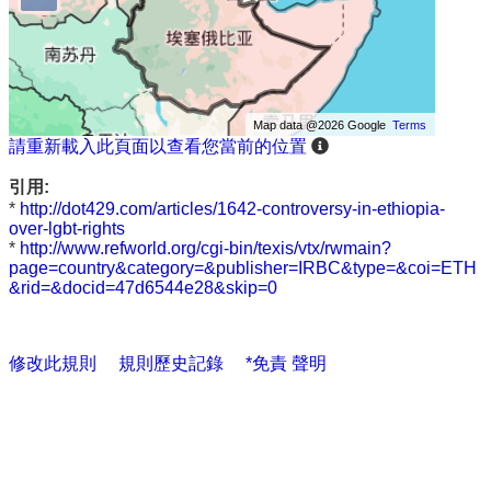
Map data @2026 Google
Terms
請重新載入此頁面以查看您當前的位置
引用:
*
http://dot429.com/articles/1642-controversy-in-ethiopia-
over-lgbt-rights
*
http://www.refworld.org/cgi-bin/texis/vtx/rwmain?
page=country&category=&publisher=IRBC&type=&coi=ETH
&rid=&docid=47d6544e28&skip=0
修改此規則
規則歷史記錄
*免責 聲明