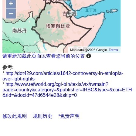
+
−
Map data @2026 Google
Terms
请重新加载此页面以查看您当前的位置
参考:
*
http://dot429.com/articles/1642-controversy-in-ethiopia-
over-lgbt-rights
*
http://www.refworld.org/cgi-bin/texis/vtx/rwmain?
page=country&category=&publisher=IRBC&type=&coi=ETH
&rid=&docid=47d6544e28&skip=0
修改此规则
规则历史
*免责声明