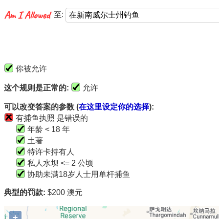
至:
你被允许
这个规则是正常的:
允许
可以改变答案的参数 (
在这里设定你的选择
):
有捕鱼执照 是错误的
年龄 < 18 年
土著
特许卡持有人
私人水坝 <= 2 公顷
协助未满18岁人士用单杆捕鱼
典型的罚款:
$200 澳元
+