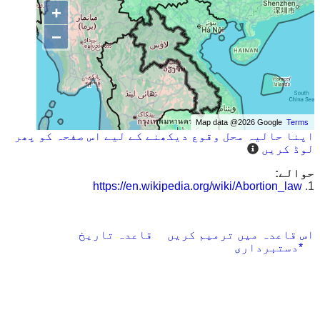
+
−
Map data @2026 Google
Terms
اپنا حالیہ محل وقوع دیکھنے کے لیے اس صفحہ کو پھر
لوڈ کریں
حوالے:
https://en.wikipedia.org/wiki/Abortion_law
1.
اس قاعدہ میں ترمیم کریں
قاعدہ تاریخ
*دستبرداری