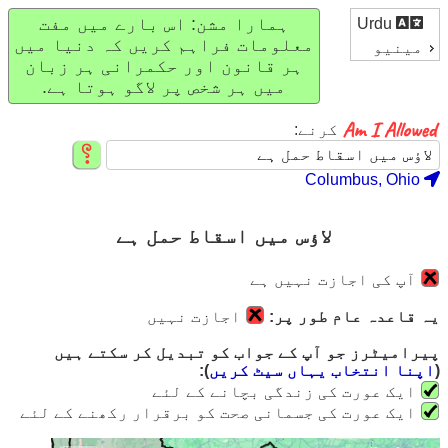
ہمارا مشن: اس بارے میں مفت
Urdu
معلومات فراہم کریں کہ دنیا میں
مینیو
ہر قانون اور حکمرانی ہر زبان
میں ہر شخص پر لاگو ہوتا ہے.
کرنے:
Columbus, Ohio
لاؤس میں اسقاط حمل ہے
آپ کی اجازت نہیں ہے
یہ قاعدہ عام طور پر:
اجازت نہیں
پیرامیٹرز جو آپ کے جواب کو تبدیل کر سکتے ہیں
(
اپنا انتخاب یہاں سیٹ کریں
):
ایک عورت کی زندگی بچانے کے لئے
ایک عورت کی جسمانی صحت کو برقرار رکھنے کے لئے