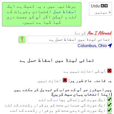
برطانیہ میں ، یہ ٹھیک ہے ایک
Urdu
اسقاط حمل
اقتصادی وجوہات کے
مینیو
لئے ، لیکن اگر آپ کو عصمت دری
کیا گیا ہے نہیں.
کرنے:
Columbus, Ohio
تھائی لینڈ میں اسقاط حمل ہے
آپ کی اجازت نہیں ہے
یہ قاعدہ عام طور پر:
اجازت نہیں
پیرامیٹرز جو آپ کے جواب کو تبدیل کر سکتے ہیں
(
اپنا انتخاب یہاں سیٹ کریں
):
ایک عورت کی زندگی بچانے کے لئے
ایک عورت کی جسمانی صحت کو برقرار رکھنے کے لئے
ایک عورت کی ذہنی صحت کو برقرار رکھنے کے لئے