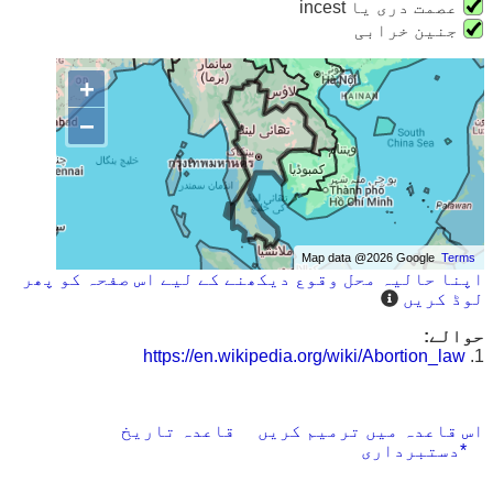
عصمت دری یا incest
جنین خرابی
+
−
Map data @2026 Google
Terms
اپنا حالیہ محل وقوع دیکھنے کے لیے اس صفحہ کو پھر
لوڈ کریں
حوالے:
https://en.wikipedia.org/wiki/Abortion_law
1.
اس قاعدہ میں ترمیم کریں
قاعدہ تاریخ
*دستبرداری