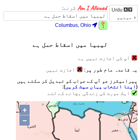
کرنے:
Urdu
مینیو
Columbus, Ohio
لیبیا میں اسقاط حمل ہے
آپ کی اجازت نہیں ہے
یہ قاعدہ عام طور پر:
اجازت نہیں
پیرامیٹرز جو آپ کے جواب کو تبدیل کر سکتے ہیں
(
اپنا انتخاب یہاں سیٹ کریں
):
ایک عورت کی زندگی بچانے کے لئے
+
−