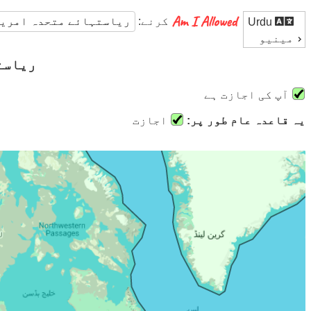
کرنے:
Urdu
مینیو
ریاست
آپ کی اجازت ہے
یہ قاعدہ عام طور پر:
اجازت