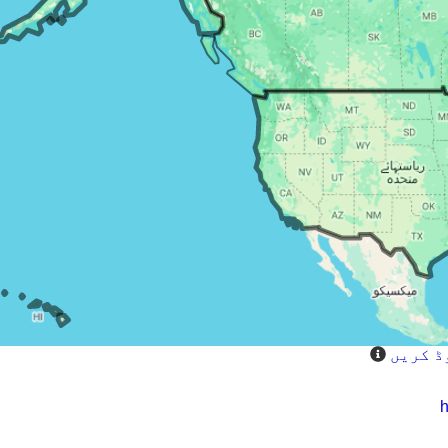
ڈ کریں
h