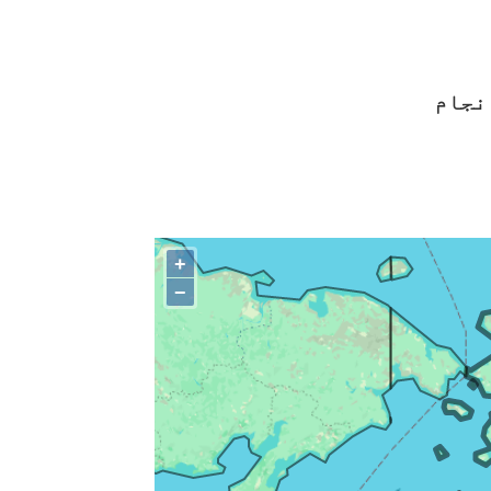
نجام
+
−