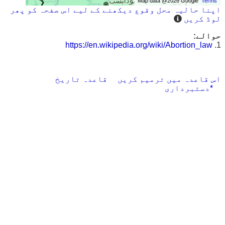
Map data @2026 Google
Terms
اپنا حالیہ محل وقوع دیکھنے کے لیے اس صفحہ کو پھر
لوڈ کریں
حوالے:
https://en.wikipedia.org/wiki/Abortion_law
1.
اس قاعدہ میں ترمیم کریں
قاعدہ تاریخ
*دستبرداری