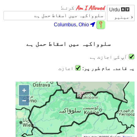
کرنے:
Urdu
مینیو
Columbus, Ohio
سلوواکیہ میں اسقاط حمل ہے
آپ کی اجازت ہے
یہ قاعدہ عام طور پر:
اجازت
+
−