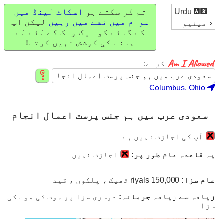
تم کر سکتے ہو
اسکاٹ لینڈ میں
Urdu
عوام میں نشے میں رہیں
لیکن آپ
مینیو
کے گائے کو ایک واک کے لئے لے
جانے کی کوشش نہیں کرتے!
کرنے:
Columbus, Ohio
سعودی عرب میں ہم جنس پرست اعمال انجام
آپ کی اجازت نہیں ہے
یہ قاعدہ عام طور پر:
اجازت نہیں
عام سزا:
150,000 riyals ٹھیک ، پلکوں ، قید
زیادہ سے زیادہ جرمانہ:
دوسری سزا پر موت کی موت کی
سزا