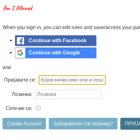
When you sign in, you can edit rules and save/access your para
Continue with Facebook
Continue with Google
или
Пријавите се:
Лозинка:
Сети ме се:
Create Account
Заборавили сте лозинку?
ПРИЈ