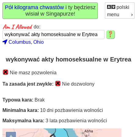
Pół kilograma chwastów
i ty będziesz
polski
wisiał w Singapurze!
menu
do:
Columbus, Ohio
wykonywać akty homoseksualne w Erytrea
Nie masz pozwolenia
Ta zasada jest zwykle:
Nie dozwolony
Typowa kara:
Brak
Minimalna kara:
10 dni pozbawienia wolności
Maksymalna kara:
3 lata pozbawienia wolności
+