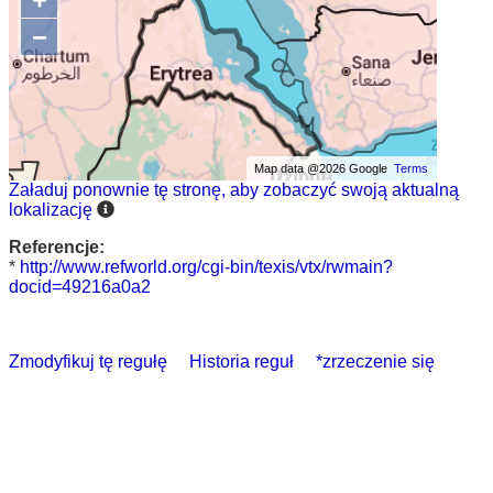
−
Map data @2026 Google
Terms
Załaduj ponownie tę stronę, aby zobaczyć swoją aktualną
lokalizację
Referencje:
*
http://www.refworld.org/cgi-bin/texis/vtx/rwmain?
docid=49216a0a2
Zmodyfikuj tę regułę
Historia reguł
*zrzeczenie się