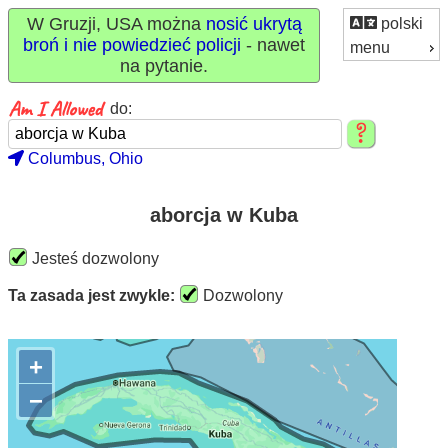
W Gruzji, USA można
nosić ukrytą
polski
broń i nie powiedzieć policji
- nawet
menu
na pytanie.
do:
Columbus, Ohio
aborcja w Kuba
Jesteś dozwolony
Ta zasada jest zwykle:
Dozwolony
+
−