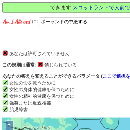
できます
スコットランドで人前で
に:
あなたは許可されていません
この規則は通常:
禁じられている
あなたの答えを変えることができるパラメータ (
ここで選択
女性の命を救うために
女性の身体的健康を保つために
女性の精神的健康を保つために
強姦または近親相姦
胎児障害
+