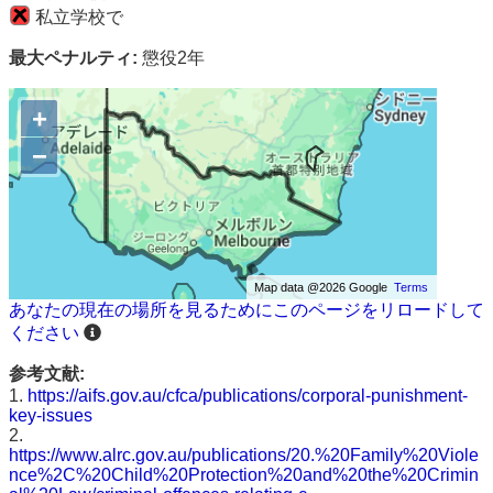
私立学校で
最大ペナルティ:
懲役2年
+
−
Map data @2026 Google
Terms
あなたの現在の場所を見るためにこのページをリロードして
ください
参考文献:
1.
https://aifs.gov.au/cfca/publications/corporal-punishment-
key-issues
2.
https://www.alrc.gov.au/publications/20.%20Family%20Viole
nce%2C%20Child%20Protection%20and%20the%20Crimin