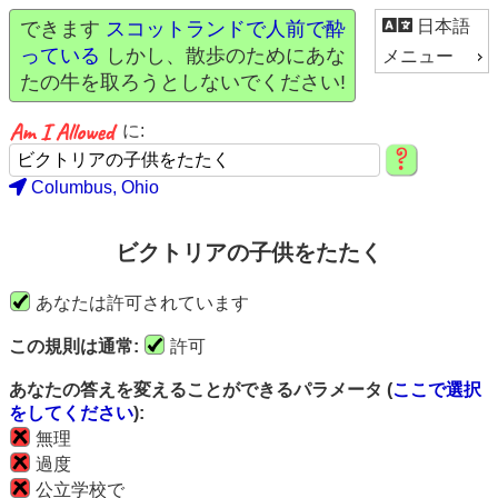
日本語
できます
スコットランドで人前で酔
っている
しかし、散歩のためにあな
メニュー
たの牛を取ろうとしないでください!
に:
Columbus, Ohio
ビクトリアの子供をたたく
あなたは許可されています
この規則は通常:
許可
あなたの答えを変えることができるパラメータ (
ここで選択
をしてください
):
無理
過度
公立学校で