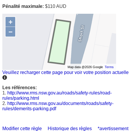
Pénalité maximale:
$110 AUD
+
−
Map data @2026 Google
Terms
Veuillez recharger cette page pour voir votre position actuelle
Les références:
1.
http://www.rms.nsw.gov.au/roads/safety-rules/road-
rules/parking.html
2.
http://www.rms.nsw.gov.au/documents/roads/safety-
rules/demerits-parking.pdf
Modifier cette règle
Historique des règles
*avertissement