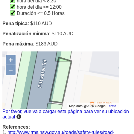
hora del día < 8:30
hora del día >= 12:00
Duración <= 0.5 Horas
Pena típica:
$110 AUD
Penalización mínima:
$110 AUD
Pena máxima:
$183 AUD
+
−
Map data @2026 Google
Terms
Por favor, vuelva a cargar esta página para ver su ubicación
actual
References:
1.
http://www.rms.nsw.gov.au/roads/safety-rules/road-