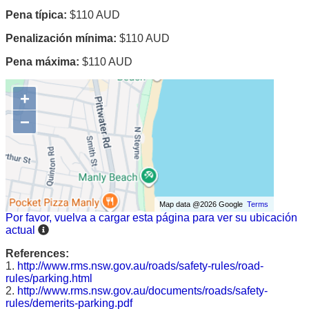
Pena típica:
$110 AUD
Penalización mínima:
$110 AUD
Pena máxima:
$110 AUD
+
−
Map data @2026 Google
Terms
Por favor, vuelva a cargar esta página para ver su ubicación
actual
References:
1.
http://www.rms.nsw.gov.au/roads/safety-rules/road-
rules/parking.html
2.
http://www.rms.nsw.gov.au/documents/roads/safety-
rules/demerits-parking.pdf