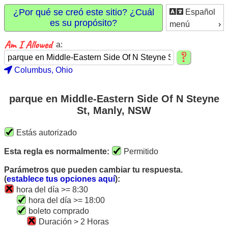
¿Por qué se creó este sitio? ¿Cuál
Español
es su propósito?
menú
a:
Columbus, Ohio
parque en Middle-Eastern Side Of N Steyne
St, Manly, NSW
Estás autorizado
Esta regla es normalmente:
Permitido
Parámetros que pueden cambiar tu respuesta.
(
establece tus opciones aquí
):
hora del día >= 8:30
hora del día >= 18:00
boleto comprado
Duración > 2 Horas