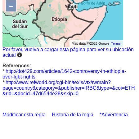
−
Map data @2026 Google
Terms
Por favor, vuelva a cargar esta página para ver su ubicación
actual
References:
*
http://dot429.com/articles/1642-controversy-in-ethiopia-
over-lgbt-rights
*
http://www.refworld.org/cgi-bin/texis/vtx/rwmain?
page=country&category=&publisher=IRBC&type=&coi=ETH
&rid=&docid=47d6544e28&skip=0
Modificar esta regla
Historia de la regla
*Advertencia.