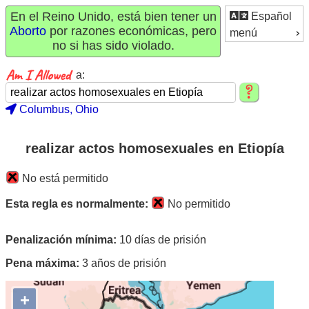
En el Reino Unido, está bien tener un
Español
Aborto
por razones económicas, pero
menú
no si has sido violado.
a:
Columbus, Ohio
realizar actos homosexuales en Etiopía
No está permitido
Esta regla es normalmente:
No permitido
Penalización mínima:
10 días de prisión
Pena máxima:
3 años de prisión
+