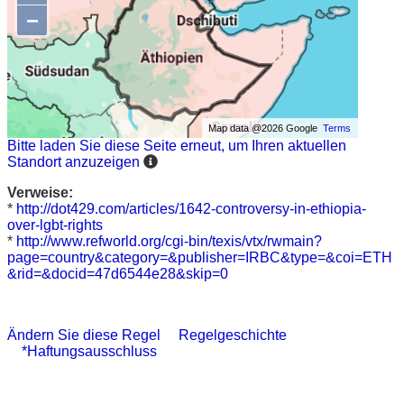
−
Map data @2026 Google
Terms
Bitte laden Sie diese Seite erneut, um Ihren aktuellen
Standort anzuzeigen
Verweise:
*
http://dot429.com/articles/1642-controversy-in-ethiopia-
over-lgbt-rights
*
http://www.refworld.org/cgi-bin/texis/vtx/rwmain?
page=country&category=&publisher=IRBC&type=&coi=ETH
&rid=&docid=47d6544e28&skip=0
Ändern Sie diese Regel
Regelgeschichte
*Haftungsausschluss