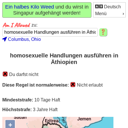
Ein halbes Kilo Weed
und du wirst in
Deutsch
Singapur aufgehängt werden!
Menü
zu:
Columbus, Ohio
homosexuelle Handlungen ausführen in
Äthiopien
Du darfst nicht
Diese Regel ist normalerweise:
Nicht erlaubt
Mindeststrafe:
10 Tage Haft
Höchststrafe:
3 Jahre Haft
+