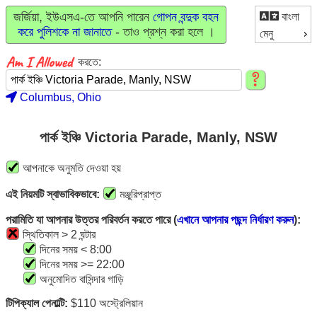
জর্জিয়া, ইউএসএ-তে আপনি পারেন
গোপন বন্দুক বহন
বাংলা
করে পুলিশকে না জানাতে
- তাও প্রশ্ন করা হলে ।
মেনু
করতে:
Columbus, Ohio
পার্ক ইঞ্চি Victoria Parade, Manly, NSW
আপনাকে অনুমতি দেওয়া হয়
এই নিয়মটি স্বাভাবিকভাবে:
মঞ্জুরিপ্রাপ্ত
পরামিতি যা আপনার উত্তর পরিবর্তন করতে পারে (
এখানে আপনার পছন্দ নির্ধারণ করুন
):
স্থিতিকাল > 2 ঘন্টার
দিনের সময় < 8:00
দিনের সময় >= 22:00
অনুমোদিত বাসিন্দার গাড়ি
টিপিক্যাল পেনাল্টি:
$110 অস্ট্রেলিয়ান