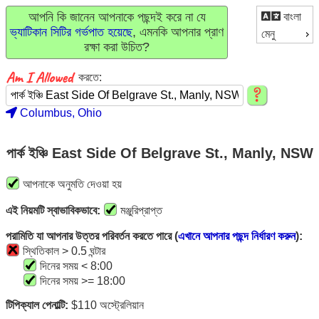
আপনি কি জানেন আপনাকে পছন্দই করে না যে
বাংলা
ভ্যাটিকান সিটির গর্ভপাত হয়েছে
, এমনকি আপনার প্রাণ
মেনু
রক্ষা করা উচিত?
করতে:
Columbus, Ohio
পার্ক ইঞ্চি East Side Of Belgrave St., Manly, NSW
আপনাকে অনুমতি দেওয়া হয়
এই নিয়মটি স্বাভাবিকভাবে:
মঞ্জুরিপ্রাপ্ত
পরামিতি যা আপনার উত্তর পরিবর্তন করতে পারে (
এখানে আপনার পছন্দ নির্ধারণ করুন
):
স্থিতিকাল > 0.5 ঘন্টার
দিনের সময় < 8:00
দিনের সময় >= 18:00
টিপিক্যাল পেনাল্টি:
$110 অস্ট্রেলিয়ান