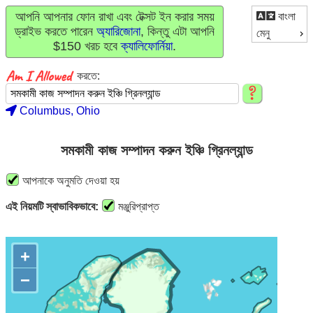
আপনি আপনার ফোন রাখা এবং টেক্সট ইন করার সময়
বাংলা
ড্রাইভ করতে পারেন
অ্যারিজোনা
, কিন্তু এটা আপনি
মেনু
$150 খরচ হবে
ক্যালিফোর্নিয়া
.
করতে:
Columbus, Ohio
সমকামী কাজ সম্পাদন করুন ইঞ্চি গ্রিনল্যান্ড
আপনাকে অনুমতি দেওয়া হয়
এই নিয়মটি স্বাভাবিকভাবে:
মঞ্জুরিপ্রাপ্ত
+
−