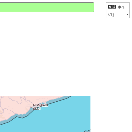
বাংলা
মেনু