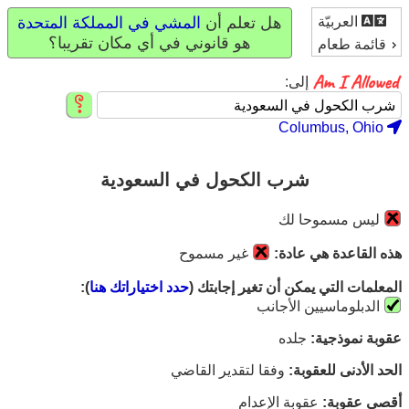
العربيّة
هل تعلم أن
المشي في المملكة المتحدة
هو قانوني في أي مكان تقريبا؟
قائمة طعام
إلى:
Columbus, Ohio
شرب الكحول في السعودية
ليس مسموحا لك
هذه القاعدة هي عادة:
غير مسموح
المعلمات التي يمكن أن تغير إجابتك (
حدد اختياراتك هنا
):
الدبلوماسيين الأجانب
عقوبة نموذجية:
جلده
الحد الأدنى للعقوبة:
وفقا لتقدير القاضي
أقصى عقوبة:
عقوبة الإعدام